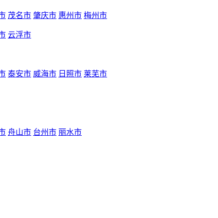
市
茂名市
肇庆市
惠州市
梅州市
市
云浮市
市
泰安市
威海市
日照市
莱芜市
市
舟山市
台州市
丽水市