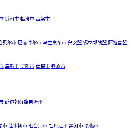
市
忻州市
临汾市
吕梁市
伦贝尔市
巴彦淖尔市
乌兰察布市
兴安盟
锡林郭勒盟
阿拉善盟
市
阜新市
辽阳市
盘锦市
铁岭市
市
延边朝鲜族自治州
春市
佳木斯市
七台河市
牡丹江市
黑河市
绥化市