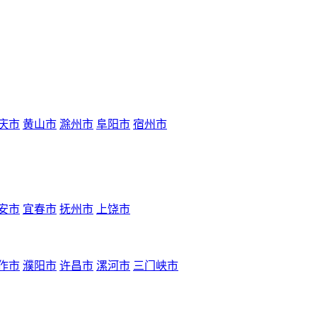
庆市
黄山市
滁州市
阜阳市
宿州市
安市
宜春市
抚州市
上饶市
作市
濮阳市
许昌市
漯河市
三门峡市