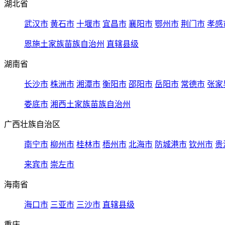
湖北省
武汉市
黄石市
十堰市
宜昌市
襄阳市
鄂州市
荆门市
孝感
恩施土家族苗族自治州
直辖县级
湖南省
长沙市
株洲市
湘潭市
衡阳市
邵阳市
岳阳市
常德市
张家
娄底市
湘西土家族苗族自治州
广西壮族自治区
南宁市
柳州市
桂林市
梧州市
北海市
防城港市
钦州市
贵
来宾市
崇左市
海南省
海口市
三亚市
三沙市
直辖县级
重庆