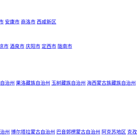
市
安康市
商洛市
西咸新区
凉市
酒泉市
庆阳市
定西市
陇南市
自治州
果洛藏族自治州
玉树藏族自治州
海西蒙古族藏族自治州
治州
博尔塔拉蒙古自治州
巴音郭楞蒙古自治州
阿克苏地区
克孜