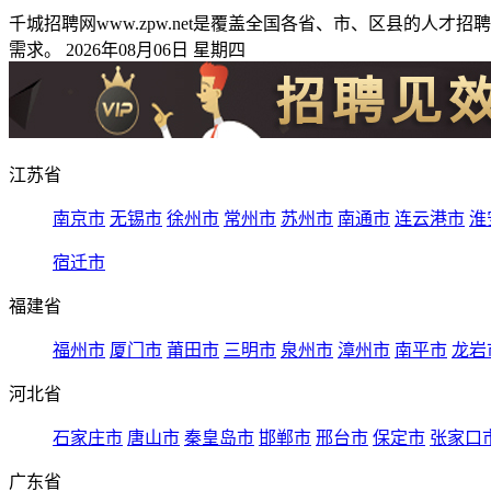
千城招聘网www.zpw.net是覆盖全国各省、市、区县的
需求。 2026年08月06日 星期四
江苏省
南京市
无锡市
徐州市
常州市
苏州市
南通市
连云港市
淮
宿迁市
福建省
福州市
厦门市
莆田市
三明市
泉州市
漳州市
南平市
龙岩
河北省
石家庄市
唐山市
秦皇岛市
邯郸市
邢台市
保定市
张家口
广东省