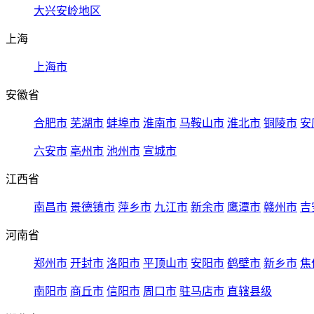
大兴安岭地区
上海
上海市
安徽省
合肥市
芜湖市
蚌埠市
淮南市
马鞍山市
淮北市
铜陵市
安
六安市
亳州市
池州市
宣城市
江西省
南昌市
景德镇市
萍乡市
九江市
新余市
鹰潭市
赣州市
吉
河南省
郑州市
开封市
洛阳市
平顶山市
安阳市
鹤壁市
新乡市
焦
南阳市
商丘市
信阳市
周口市
驻马店市
直辖县级