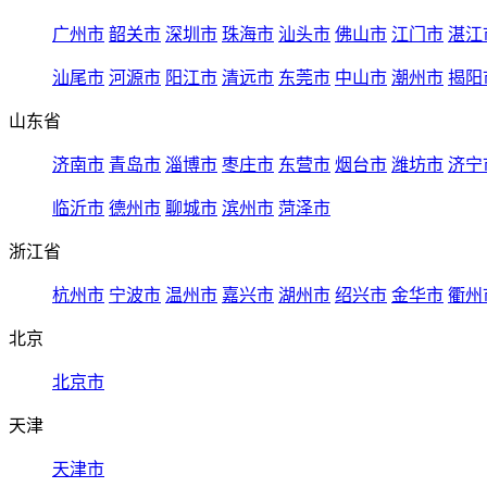
广州市
韶关市
深圳市
珠海市
汕头市
佛山市
江门市
湛江
汕尾市
河源市
阳江市
清远市
东莞市
中山市
潮州市
揭阳
山东省
济南市
青岛市
淄博市
枣庄市
东营市
烟台市
潍坊市
济宁
临沂市
德州市
聊城市
滨州市
菏泽市
浙江省
杭州市
宁波市
温州市
嘉兴市
湖州市
绍兴市
金华市
衢州
北京
北京市
天津
天津市