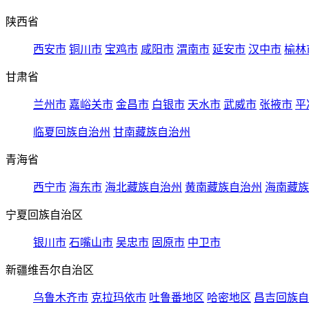
陕西省
西安市
铜川市
宝鸡市
咸阳市
渭南市
延安市
汉中市
榆林
甘肃省
兰州市
嘉峪关市
金昌市
白银市
天水市
武威市
张掖市
平
临夏回族自治州
甘南藏族自治州
青海省
西宁市
海东市
海北藏族自治州
黄南藏族自治州
海南藏族
宁夏回族自治区
银川市
石嘴山市
吴忠市
固原市
中卫市
新疆维吾尔自治区
乌鲁木齐市
克拉玛依市
吐鲁番地区
哈密地区
昌吉回族自