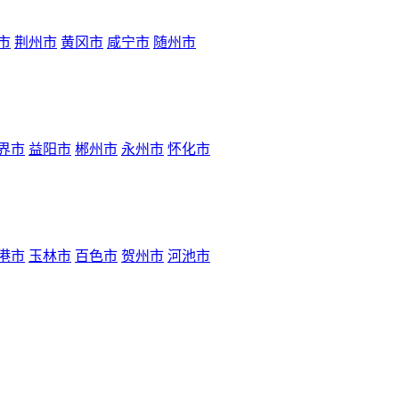
市
荆州市
黄冈市
咸宁市
随州市
界市
益阳市
郴州市
永州市
怀化市
港市
玉林市
百色市
贺州市
河池市