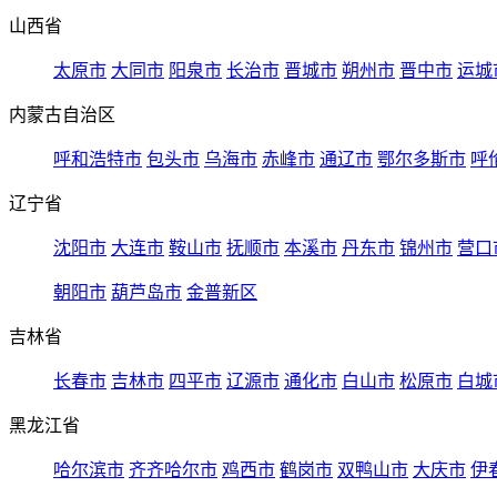
山西省
太原市
大同市
阳泉市
长治市
晋城市
朔州市
晋中市
运城
内蒙古自治区
呼和浩特市
包头市
乌海市
赤峰市
通辽市
鄂尔多斯市
呼
辽宁省
沈阳市
大连市
鞍山市
抚顺市
本溪市
丹东市
锦州市
营口
朝阳市
葫芦岛市
金普新区
吉林省
长春市
吉林市
四平市
辽源市
通化市
白山市
松原市
白城
黑龙江省
哈尔滨市
齐齐哈尔市
鸡西市
鹤岗市
双鸭山市
大庆市
伊