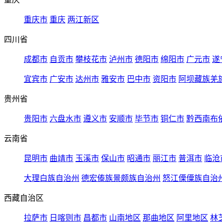
重庆市
重庆
两江新区
四川省
成都市
自贡市
攀枝花市
泸州市
德阳市
绵阳市
广元市
遂
宜宾市
广安市
达州市
雅安市
巴中市
资阳市
阿坝藏族羌
贵州省
贵阳市
六盘水市
遵义市
安顺市
毕节市
铜仁市
黔西南布
云南省
昆明市
曲靖市
玉溪市
保山市
昭通市
丽江市
普洱市
临沧
大理白族自治州
德宏傣族景颇族自治州
怒江傈僳族自治
西藏自治区
拉萨市
日喀则市
昌都市
山南地区
那曲地区
阿里地区
林