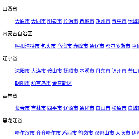
山西省
太原市
大同市
阳泉市
长治市
晋城市
朔州市
晋中市
运城
内蒙古自治区
呼和浩特市
包头市
乌海市
赤峰市
通辽市
鄂尔多斯市
呼
辽宁省
沈阳市
大连市
鞍山市
抚顺市
本溪市
丹东市
锦州市
营口
朝阳市
葫芦岛市
金普新区
吉林省
长春市
吉林市
四平市
辽源市
通化市
白山市
松原市
白城
黑龙江省
哈尔滨市
齐齐哈尔市
鸡西市
鹤岗市
双鸭山市
大庆市
伊