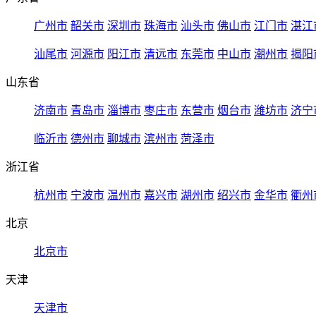
广州市
韶关市
深圳市
珠海市
汕头市
佛山市
江门市
湛江
汕尾市
河源市
阳江市
清远市
东莞市
中山市
潮州市
揭阳
山东省
济南市
青岛市
淄博市
枣庄市
东营市
烟台市
潍坊市
济宁
临沂市
德州市
聊城市
滨州市
菏泽市
浙江省
杭州市
宁波市
温州市
嘉兴市
湖州市
绍兴市
金华市
衢州
北京
北京市
天津
天津市