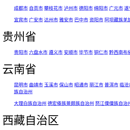
成都市
自贡市
攀枝花市
泸州市
德阳市
绵阳市
广元市
遂
宜宾市
广安市
达州市
雅安市
巴中市
资阳市
阿坝藏族羌
贵州省
贵阳市
六盘水市
遵义市
安顺市
毕节市
铜仁市
黔西南布
云南省
昆明市
曲靖市
玉溪市
保山市
昭通市
丽江市
普洱市
临沧
族自治州
大理白族自治州
德宏傣族景颇族自治州
怒江傈僳族自治
西藏自治区