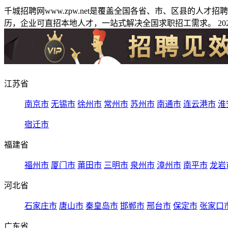
千城招聘网www.zpw.net是覆盖全国各省、市、区县的人
历，企业可直招本地人才，一站式解决全国求职招工需求。 2026
江苏省
南京市
无锡市
徐州市
常州市
苏州市
南通市
连云港市
淮
宿迁市
福建省
福州市
厦门市
莆田市
三明市
泉州市
漳州市
南平市
龙岩
河北省
石家庄市
唐山市
秦皇岛市
邯郸市
邢台市
保定市
张家口
广东省