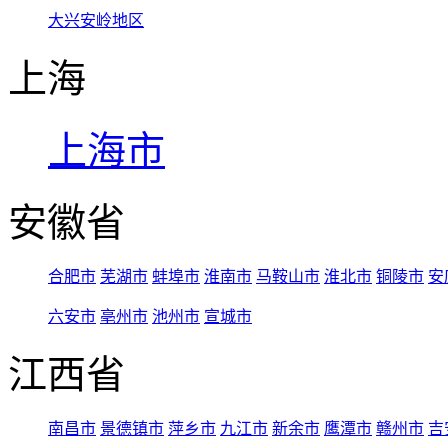
大兴安岭地区
上海
上海市
安徽省
合肥市
芜湖市
蚌埠市
淮南市
马鞍山市
淮北市
铜陵市
安
六安市
亳州市
池州市
宣城市
江西省
南昌市
景德镇市
萍乡市
九江市
新余市
鹰潭市
赣州市
吉