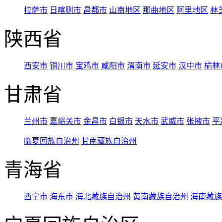
拉萨市
日喀则市
昌都市
山南地区
那曲地区
阿里地区
林
陕西省
西安市
铜川市
宝鸡市
咸阳市
渭南市
延安市
汉中市
榆林
甘肃省
兰州市
嘉峪关市
金昌市
白银市
天水市
武威市
张掖市
平
临夏回族自治州
甘南藏族自治州
青海省
西宁市
海东市
海北藏族自治州
黄南藏族自治州
海南藏族