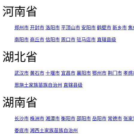
河南省
郑州市
开封市
洛阳市
平顶山市
安阳市
鹤壁市
新乡市
焦
南阳市
商丘市
信阳市
周口市
驻马店市
直辖县级
湖北省
武汉市
黄石市
十堰市
宜昌市
襄阳市
鄂州市
荆门市
孝感
恩施土家族苗族自治州
直辖县级
湖南省
长沙市
株洲市
湘潭市
衡阳市
邵阳市
岳阳市
常德市
张家
娄底市
湘西土家族苗族自治州