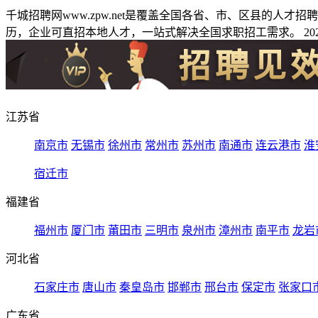
千城招聘网www.zpw.net是覆盖全国各省、市、区县的人
历，企业可直招本地人才，一站式解决全国求职招工需求。 2026
江苏省
南京市
无锡市
徐州市
常州市
苏州市
南通市
连云港市
淮
宿迁市
福建省
福州市
厦门市
莆田市
三明市
泉州市
漳州市
南平市
龙岩
河北省
石家庄市
唐山市
秦皇岛市
邯郸市
邢台市
保定市
张家口
广东省