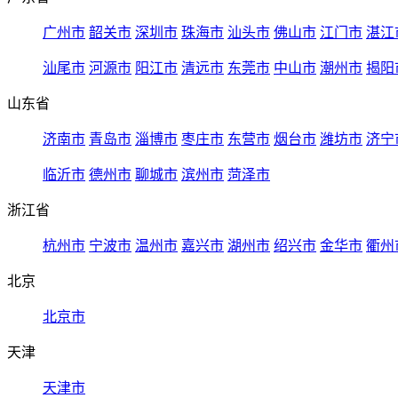
广州市
韶关市
深圳市
珠海市
汕头市
佛山市
江门市
湛江
汕尾市
河源市
阳江市
清远市
东莞市
中山市
潮州市
揭阳
山东省
济南市
青岛市
淄博市
枣庄市
东营市
烟台市
潍坊市
济宁
临沂市
德州市
聊城市
滨州市
菏泽市
浙江省
杭州市
宁波市
温州市
嘉兴市
湖州市
绍兴市
金华市
衢州
北京
北京市
天津
天津市