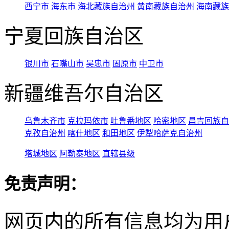
西宁市
海东市
海北藏族自治州
黄南藏族自治州
海南藏族
宁夏回族自治区
银川市
石嘴山市
吴忠市
固原市
中卫市
新疆维吾尔自治区
乌鲁木齐市
克拉玛依市
吐鲁番地区
哈密地区
昌吉回族自
克孜自治州
喀什地区
和田地区
伊犁哈萨克自治州
塔城地区
阿勒泰地区
直辖县级
免责声明：
网页内的所有信息均为用