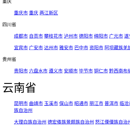
重庆
重庆市
重庆
两江新区
四川省
成都市
自贡市
攀枝花市
泸州市
德阳市
绵阳市
广元市
遂
宜宾市
广安市
达州市
雅安市
巴中市
资阳市
阿坝藏族羌
贵州省
贵阳市
六盘水市
遵义市
安顺市
毕节市
铜仁市
黔西南布
云南省
昆明市
曲靖市
玉溪市
保山市
昭通市
丽江市
普洱市
临沧
族自治州
大理白族自治州
德宏傣族景颇族自治州
怒江傈僳族自治