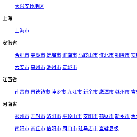
大兴安岭地区
上海
上海市
安徽省
合肥市
芜湖市
蚌埠市
淮南市
马鞍山市
淮北市
铜陵市
安
六安市
亳州市
池州市
宣城市
江西省
南昌市
景德镇市
萍乡市
九江市
新余市
鹰潭市
赣州市
吉
河南省
郑州市
开封市
洛阳市
平顶山市
安阳市
鹤壁市
新乡市
焦
南阳市
商丘市
信阳市
周口市
驻马店市
直辖县级