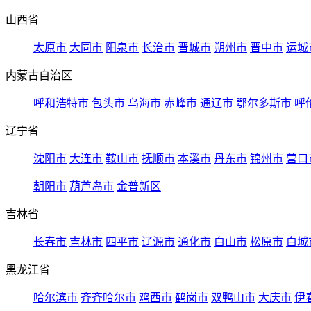
山西省
太原市
大同市
阳泉市
长治市
晋城市
朔州市
晋中市
运城
内蒙古自治区
呼和浩特市
包头市
乌海市
赤峰市
通辽市
鄂尔多斯市
呼
辽宁省
沈阳市
大连市
鞍山市
抚顺市
本溪市
丹东市
锦州市
营口
朝阳市
葫芦岛市
金普新区
吉林省
长春市
吉林市
四平市
辽源市
通化市
白山市
松原市
白城
黑龙江省
哈尔滨市
齐齐哈尔市
鸡西市
鹤岗市
双鸭山市
大庆市
伊