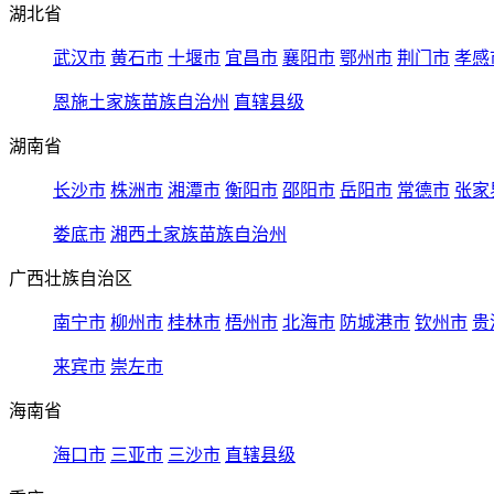
湖北省
武汉市
黄石市
十堰市
宜昌市
襄阳市
鄂州市
荆门市
孝感
恩施土家族苗族自治州
直辖县级
湖南省
长沙市
株洲市
湘潭市
衡阳市
邵阳市
岳阳市
常德市
张家
娄底市
湘西土家族苗族自治州
广西壮族自治区
南宁市
柳州市
桂林市
梧州市
北海市
防城港市
钦州市
贵
来宾市
崇左市
海南省
海口市
三亚市
三沙市
直辖县级