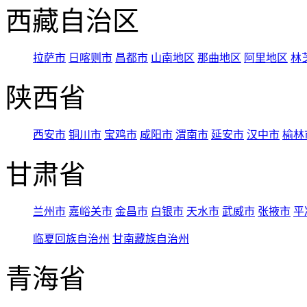
西藏自治区
拉萨市
日喀则市
昌都市
山南地区
那曲地区
阿里地区
林
陕西省
西安市
铜川市
宝鸡市
咸阳市
渭南市
延安市
汉中市
榆林
甘肃省
兰州市
嘉峪关市
金昌市
白银市
天水市
武威市
张掖市
平
临夏回族自治州
甘南藏族自治州
青海省