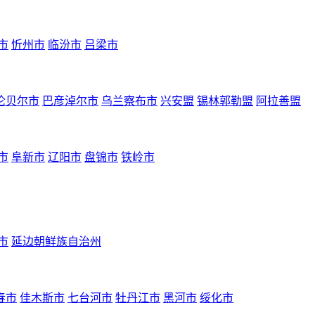
市
忻州市
临汾市
吕梁市
伦贝尔市
巴彦淖尔市
乌兰察布市
兴安盟
锡林郭勒盟
阿拉善盟
市
阜新市
辽阳市
盘锦市
铁岭市
市
延边朝鲜族自治州
春市
佳木斯市
七台河市
牡丹江市
黑河市
绥化市