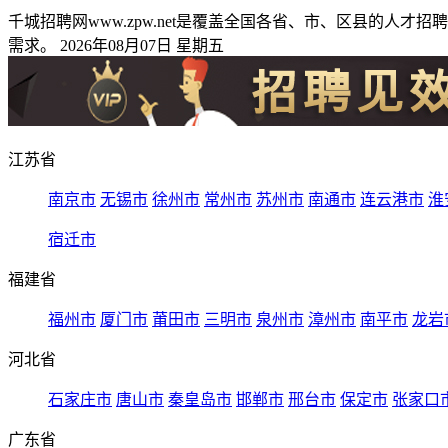
千城招聘网www.zpw.net是覆盖全国各省、市、区县的
需求。 2026年08月07日 星期五
江苏省
南京市
无锡市
徐州市
常州市
苏州市
南通市
连云港市
淮
宿迁市
福建省
福州市
厦门市
莆田市
三明市
泉州市
漳州市
南平市
龙岩
河北省
石家庄市
唐山市
秦皇岛市
邯郸市
邢台市
保定市
张家口
广东省