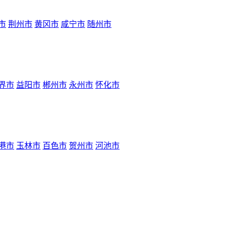
市
荆州市
黄冈市
咸宁市
随州市
界市
益阳市
郴州市
永州市
怀化市
港市
玉林市
百色市
贺州市
河池市