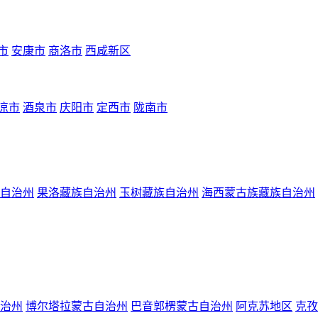
市
安康市
商洛市
西咸新区
凉市
酒泉市
庆阳市
定西市
陇南市
自治州
果洛藏族自治州
玉树藏族自治州
海西蒙古族藏族自治州
治州
博尔塔拉蒙古自治州
巴音郭楞蒙古自治州
阿克苏地区
克孜