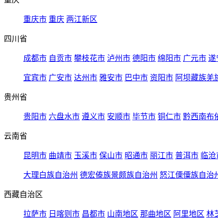
重庆市
重庆
两江新区
四川省
成都市
自贡市
攀枝花市
泸州市
德阳市
绵阳市
广元市
遂
宜宾市
广安市
达州市
雅安市
巴中市
资阳市
阿坝藏族羌
贵州省
贵阳市
六盘水市
遵义市
安顺市
毕节市
铜仁市
黔西南布
云南省
昆明市
曲靖市
玉溪市
保山市
昭通市
丽江市
普洱市
临沧
大理白族自治州
德宏傣族景颇族自治州
怒江傈僳族自治
西藏自治区
拉萨市
日喀则市
昌都市
山南地区
那曲地区
阿里地区
林