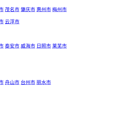
市
茂名市
肇庆市
惠州市
梅州市
市
云浮市
市
泰安市
威海市
日照市
莱芜市
市
舟山市
台州市
丽水市