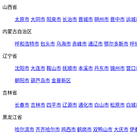
山西省
太原市
大同市
阳泉市
长治市
晋城市
朔州市
晋中市
运城
内蒙古自治区
呼和浩特市
包头市
乌海市
赤峰市
通辽市
鄂尔多斯市
呼
辽宁省
沈阳市
大连市
鞍山市
抚顺市
本溪市
丹东市
锦州市
营口
朝阳市
葫芦岛市
金普新区
吉林省
长春市
吉林市
四平市
辽源市
通化市
白山市
松原市
白城
黑龙江省
哈尔滨市
齐齐哈尔市
鸡西市
鹤岗市
双鸭山市
大庆市
伊