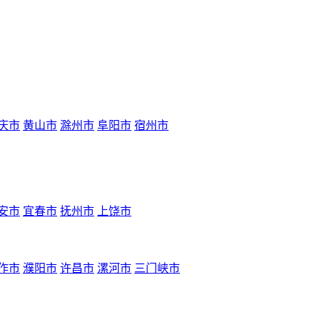
庆市
黄山市
滁州市
阜阳市
宿州市
安市
宜春市
抚州市
上饶市
作市
濮阳市
许昌市
漯河市
三门峡市