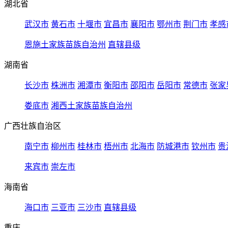
湖北省
武汉市
黄石市
十堰市
宜昌市
襄阳市
鄂州市
荆门市
孝感
恩施土家族苗族自治州
直辖县级
湖南省
长沙市
株洲市
湘潭市
衡阳市
邵阳市
岳阳市
常德市
张家
娄底市
湘西土家族苗族自治州
广西壮族自治区
南宁市
柳州市
桂林市
梧州市
北海市
防城港市
钦州市
贵
来宾市
崇左市
海南省
海口市
三亚市
三沙市
直辖县级
重庆