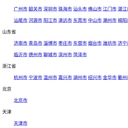
广州市
韶关市
深圳市
珠海市
汕头市
佛山市
江门市
湛江
汕尾市
河源市
阳江市
清远市
东莞市
中山市
潮州市
揭阳
山东省
济南市
青岛市
淄博市
枣庄市
东营市
烟台市
潍坊市
济宁
临沂市
德州市
聊城市
滨州市
菏泽市
浙江省
杭州市
宁波市
温州市
嘉兴市
湖州市
绍兴市
金华市
衢州
北京
北京市
天津
天津市