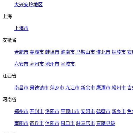
大兴安岭地区
上海
上海市
安徽省
合肥市
芜湖市
蚌埠市
淮南市
马鞍山市
淮北市
铜陵市
安
六安市
亳州市
池州市
宣城市
江西省
南昌市
景德镇市
萍乡市
九江市
新余市
鹰潭市
赣州市
吉
河南省
郑州市
开封市
洛阳市
平顶山市
安阳市
鹤壁市
新乡市
焦
南阳市
商丘市
信阳市
周口市
驻马店市
直辖县级