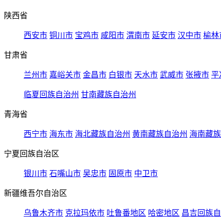
陕西省
西安市
铜川市
宝鸡市
咸阳市
渭南市
延安市
汉中市
榆林
甘肃省
兰州市
嘉峪关市
金昌市
白银市
天水市
武威市
张掖市
平
临夏回族自治州
甘南藏族自治州
青海省
西宁市
海东市
海北藏族自治州
黄南藏族自治州
海南藏族
宁夏回族自治区
银川市
石嘴山市
吴忠市
固原市
中卫市
新疆维吾尔自治区
乌鲁木齐市
克拉玛依市
吐鲁番地区
哈密地区
昌吉回族自