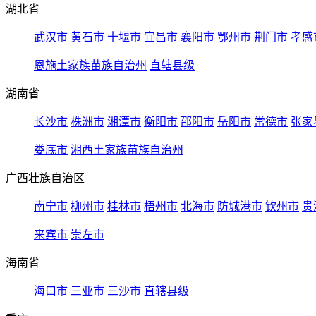
湖北省
武汉市
黄石市
十堰市
宜昌市
襄阳市
鄂州市
荆门市
孝感
恩施土家族苗族自治州
直辖县级
湖南省
长沙市
株洲市
湘潭市
衡阳市
邵阳市
岳阳市
常德市
张家
娄底市
湘西土家族苗族自治州
广西壮族自治区
南宁市
柳州市
桂林市
梧州市
北海市
防城港市
钦州市
贵
来宾市
崇左市
海南省
海口市
三亚市
三沙市
直辖县级