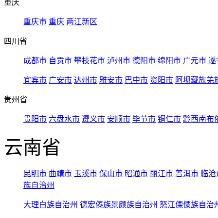
重庆
重庆市
重庆
两江新区
四川省
成都市
自贡市
攀枝花市
泸州市
德阳市
绵阳市
广元市
遂
宜宾市
广安市
达州市
雅安市
巴中市
资阳市
阿坝藏族羌
贵州省
贵阳市
六盘水市
遵义市
安顺市
毕节市
铜仁市
黔西南布
云南省
昆明市
曲靖市
玉溪市
保山市
昭通市
丽江市
普洱市
临沧
族自治州
大理白族自治州
德宏傣族景颇族自治州
怒江傈僳族自治