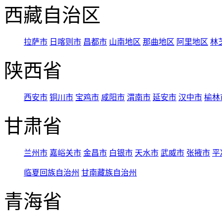
西藏自治区
拉萨市
日喀则市
昌都市
山南地区
那曲地区
阿里地区
林
陕西省
西安市
铜川市
宝鸡市
咸阳市
渭南市
延安市
汉中市
榆林
甘肃省
兰州市
嘉峪关市
金昌市
白银市
天水市
武威市
张掖市
平
临夏回族自治州
甘南藏族自治州
青海省