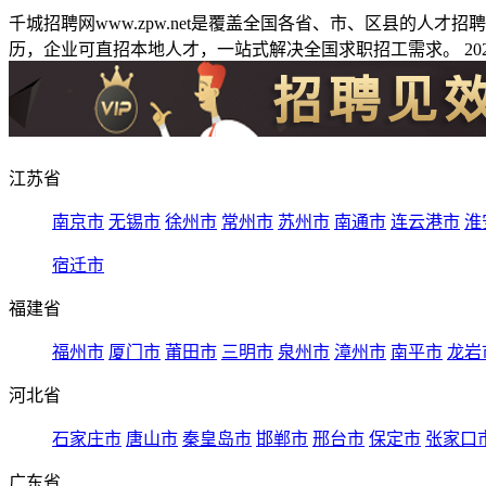
千城招聘网www.zpw.net是覆盖全国各省、市、区县的人
历，企业可直招本地人才，一站式解决全国求职招工需求。 2026
江苏省
南京市
无锡市
徐州市
常州市
苏州市
南通市
连云港市
淮
宿迁市
福建省
福州市
厦门市
莆田市
三明市
泉州市
漳州市
南平市
龙岩
河北省
石家庄市
唐山市
秦皇岛市
邯郸市
邢台市
保定市
张家口
广东省