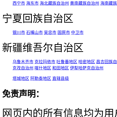
西宁市
海东市
海北藏族自治州
黄南藏族自治州
海南藏族
宁夏回族自治区
银川市
石嘴山市
吴忠市
固原市
中卫市
新疆维吾尔自治区
乌鲁木齐市
克拉玛依市
吐鲁番地区
哈密地区
昌吉回族自
克孜自治州
喀什地区
和田地区
伊犁哈萨克自治州
塔城地区
阿勒泰地区
直辖县级
免责声明：
网页内的所有信息均为用