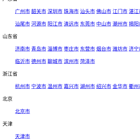
广州市
韶关市
深圳市
珠海市
汕头市
佛山市
江门市
湛江
汕尾市
河源市
阳江市
清远市
东莞市
中山市
潮州市
揭阳
山东省
济南市
青岛市
淄博市
枣庄市
东营市
烟台市
潍坊市
济宁
临沂市
德州市
聊城市
滨州市
菏泽市
浙江省
杭州市
宁波市
温州市
嘉兴市
湖州市
绍兴市
金华市
衢州
北京
北京市
天津
天津市