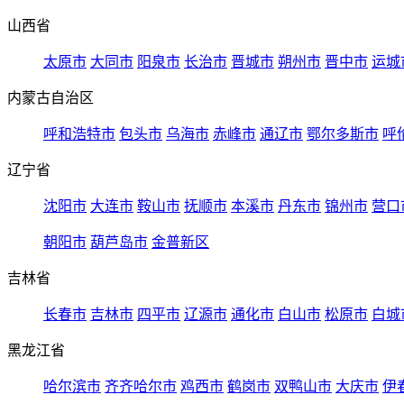
山西省
太原市
大同市
阳泉市
长治市
晋城市
朔州市
晋中市
运城
内蒙古自治区
呼和浩特市
包头市
乌海市
赤峰市
通辽市
鄂尔多斯市
呼
辽宁省
沈阳市
大连市
鞍山市
抚顺市
本溪市
丹东市
锦州市
营口
朝阳市
葫芦岛市
金普新区
吉林省
长春市
吉林市
四平市
辽源市
通化市
白山市
松原市
白城
黑龙江省
哈尔滨市
齐齐哈尔市
鸡西市
鹤岗市
双鸭山市
大庆市
伊