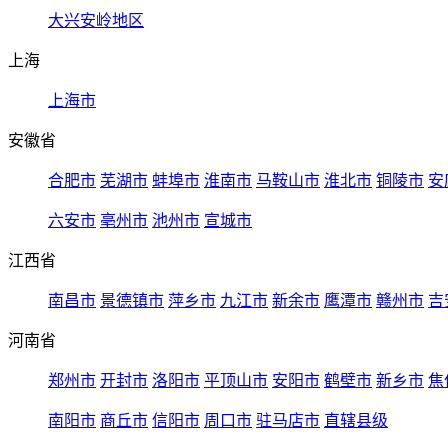
大兴安岭地区
上海
上海市
安徽省
合肥市
芜湖市
蚌埠市
淮南市
马鞍山市
淮北市
铜陵市
安
六安市
亳州市
池州市
宣城市
江西省
南昌市
景德镇市
萍乡市
九江市
新余市
鹰潭市
赣州市
吉
河南省
郑州市
开封市
洛阳市
平顶山市
安阳市
鹤壁市
新乡市
焦
南阳市
商丘市
信阳市
周口市
驻马店市
直辖县级