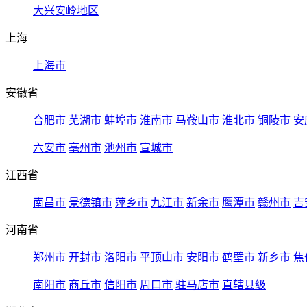
大兴安岭地区
上海
上海市
安徽省
合肥市
芜湖市
蚌埠市
淮南市
马鞍山市
淮北市
铜陵市
安
六安市
亳州市
池州市
宣城市
江西省
南昌市
景德镇市
萍乡市
九江市
新余市
鹰潭市
赣州市
吉
河南省
郑州市
开封市
洛阳市
平顶山市
安阳市
鹤壁市
新乡市
焦
南阳市
商丘市
信阳市
周口市
驻马店市
直辖县级