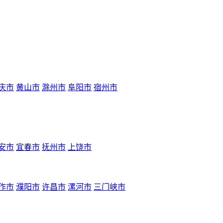
庆市
黄山市
滁州市
阜阳市
宿州市
安市
宜春市
抚州市
上饶市
作市
濮阳市
许昌市
漯河市
三门峡市