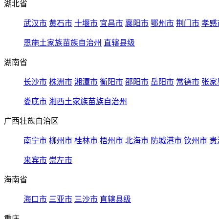
湖北省
武汉市
黄石市
十堰市
宜昌市
襄阳市
鄂州市
荆门市
孝感
恩施土家族苗族自治州
直辖县级
湖南省
长沙市
株洲市
湘潭市
衡阳市
邵阳市
岳阳市
常德市
张家
娄底市
湘西土家族苗族自治州
广西壮族自治区
南宁市
柳州市
桂林市
梧州市
北海市
防城港市
钦州市
贵
来宾市
崇左市
海南省
海口市
三亚市
三沙市
直辖县级
重庆