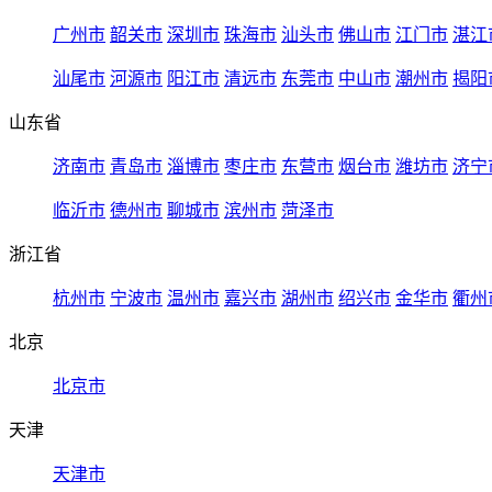
广州市
韶关市
深圳市
珠海市
汕头市
佛山市
江门市
湛江
汕尾市
河源市
阳江市
清远市
东莞市
中山市
潮州市
揭阳
山东省
济南市
青岛市
淄博市
枣庄市
东营市
烟台市
潍坊市
济宁
临沂市
德州市
聊城市
滨州市
菏泽市
浙江省
杭州市
宁波市
温州市
嘉兴市
湖州市
绍兴市
金华市
衢州
北京
北京市
天津
天津市