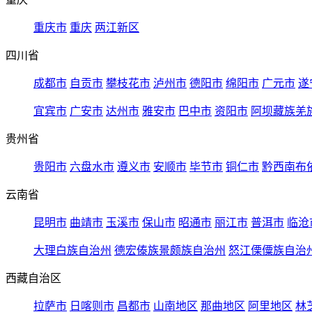
重庆市
重庆
两江新区
四川省
成都市
自贡市
攀枝花市
泸州市
德阳市
绵阳市
广元市
遂
宜宾市
广安市
达州市
雅安市
巴中市
资阳市
阿坝藏族羌
贵州省
贵阳市
六盘水市
遵义市
安顺市
毕节市
铜仁市
黔西南布
云南省
昆明市
曲靖市
玉溪市
保山市
昭通市
丽江市
普洱市
临沧
大理白族自治州
德宏傣族景颇族自治州
怒江傈僳族自治
西藏自治区
拉萨市
日喀则市
昌都市
山南地区
那曲地区
阿里地区
林