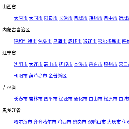
山西省
太原市
大同市
阳泉市
长治市
晋城市
朔州市
晋中市
运城
内蒙古自治区
呼和浩特市
包头市
乌海市
赤峰市
通辽市
鄂尔多斯市
呼
辽宁省
沈阳市
大连市
鞍山市
抚顺市
本溪市
丹东市
锦州市
营口
朝阳市
葫芦岛市
金普新区
吉林省
长春市
吉林市
四平市
辽源市
通化市
白山市
松原市
白城
黑龙江省
哈尔滨市
齐齐哈尔市
鸡西市
鹤岗市
双鸭山市
大庆市
伊