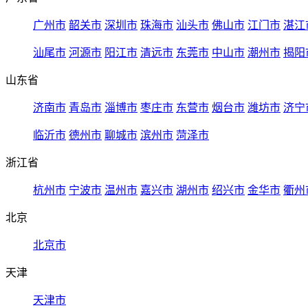
广州市
韶关市
深圳市
珠海市
汕头市
佛山市
江门市
湛江
汕尾市
河源市
阳江市
清远市
东莞市
中山市
潮州市
揭阳
山东省
济南市
青岛市
淄博市
枣庄市
东营市
烟台市
潍坊市
济宁
临沂市
德州市
聊城市
滨州市
菏泽市
浙江省
杭州市
宁波市
温州市
嘉兴市
湖州市
绍兴市
金华市
衢州
北京
北京市
天津
天津市