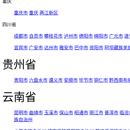
重庆
重庆市
重庆
两江新区
四川省
成都市
自贡市
攀枝花市
泸州市
德阳市
绵阳市
广元市
遂
宜宾市
广安市
达州市
雅安市
巴中市
资阳市
阿坝藏族羌
贵州省
贵阳市
六盘水市
遵义市
安顺市
毕节市
铜仁市
黔西南布
云南省
昆明市
曲靖市
玉溪市
保山市
昭通市
丽江市
普洱市
临沧
族自治州