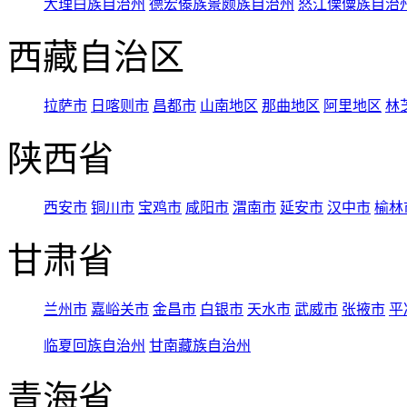
大理白族自治州
德宏傣族景颇族自治州
怒江傈僳族自治
西藏自治区
拉萨市
日喀则市
昌都市
山南地区
那曲地区
阿里地区
林
陕西省
西安市
铜川市
宝鸡市
咸阳市
渭南市
延安市
汉中市
榆林
甘肃省
兰州市
嘉峪关市
金昌市
白银市
天水市
武威市
张掖市
平
临夏回族自治州
甘南藏族自治州
青海省