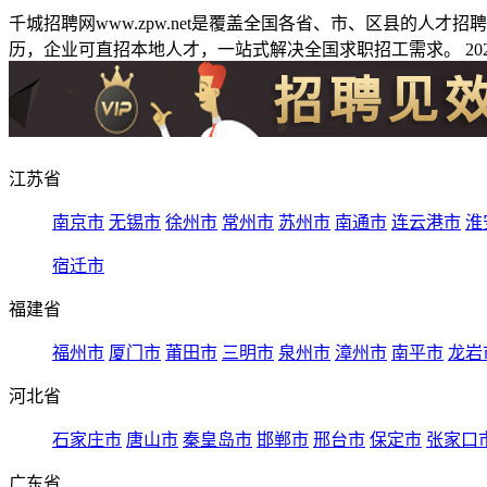
千城招聘网www.zpw.net是覆盖全国各省、市、区县的人
历，企业可直招本地人才，一站式解决全国求职招工需求。 2026
江苏省
南京市
无锡市
徐州市
常州市
苏州市
南通市
连云港市
淮
宿迁市
福建省
福州市
厦门市
莆田市
三明市
泉州市
漳州市
南平市
龙岩
河北省
石家庄市
唐山市
秦皇岛市
邯郸市
邢台市
保定市
张家口
广东省