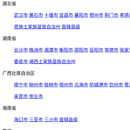
湖北省
武汉市
黄石市
十堰市
宜昌市
襄阳市
鄂州市
荆门市
孝感
恩施土家族苗族自治州
直辖县级
湖南省
长沙市
株洲市
湘潭市
衡阳市
邵阳市
岳阳市
常德市
张家
娄底市
湘西土家族苗族自治州
广西壮族自治区
南宁市
柳州市
桂林市
梧州市
北海市
防城港市
钦州市
贵
来宾市
崇左市
海南省
海口市
三亚市
三沙市
直辖县级