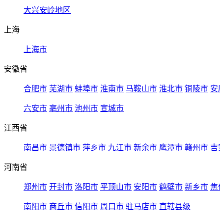
大兴安岭地区
上海
上海市
安徽省
合肥市
芜湖市
蚌埠市
淮南市
马鞍山市
淮北市
铜陵市
安
六安市
亳州市
池州市
宣城市
江西省
南昌市
景德镇市
萍乡市
九江市
新余市
鹰潭市
赣州市
吉
河南省
郑州市
开封市
洛阳市
平顶山市
安阳市
鹤壁市
新乡市
焦
南阳市
商丘市
信阳市
周口市
驻马店市
直辖县级