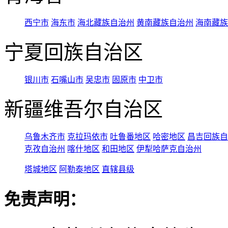
西宁市
海东市
海北藏族自治州
黄南藏族自治州
海南藏族
宁夏回族自治区
银川市
石嘴山市
吴忠市
固原市
中卫市
新疆维吾尔自治区
乌鲁木齐市
克拉玛依市
吐鲁番地区
哈密地区
昌吉回族自
克孜自治州
喀什地区
和田地区
伊犁哈萨克自治州
塔城地区
阿勒泰地区
直辖县级
免责声明：