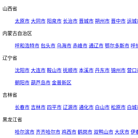
山西省
太原市
大同市
阳泉市
长治市
晋城市
朔州市
晋中市
运城
内蒙古自治区
呼和浩特市
包头市
乌海市
赤峰市
通辽市
鄂尔多斯市
呼
辽宁省
沈阳市
大连市
鞍山市
抚顺市
本溪市
丹东市
锦州市
营口
朝阳市
葫芦岛市
金普新区
吉林省
长春市
吉林市
四平市
辽源市
通化市
白山市
松原市
白城
黑龙江省
哈尔滨市
齐齐哈尔市
鸡西市
鹤岗市
双鸭山市
大庆市
伊