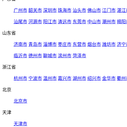
广州市
韶关市
深圳市
珠海市
汕头市
佛山市
江门市
湛江
汕尾市
河源市
阳江市
清远市
东莞市
中山市
潮州市
揭阳
山东省
济南市
青岛市
淄博市
枣庄市
东营市
烟台市
潍坊市
济宁
临沂市
德州市
聊城市
滨州市
菏泽市
浙江省
杭州市
宁波市
温州市
嘉兴市
湖州市
绍兴市
金华市
衢州
北京
北京市
天津
天津市