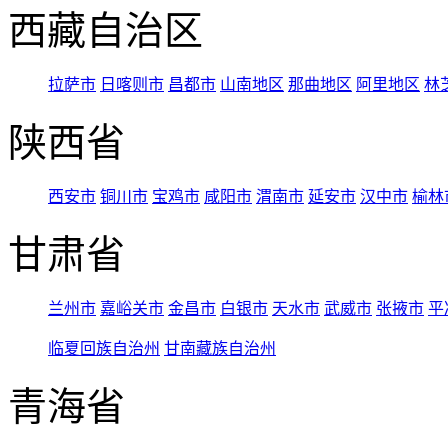
西藏自治区
拉萨市
日喀则市
昌都市
山南地区
那曲地区
阿里地区
林
陕西省
西安市
铜川市
宝鸡市
咸阳市
渭南市
延安市
汉中市
榆林
甘肃省
兰州市
嘉峪关市
金昌市
白银市
天水市
武威市
张掖市
平
临夏回族自治州
甘南藏族自治州
青海省