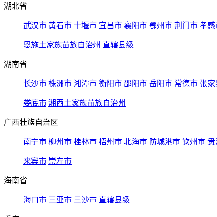
湖北省
武汉市
黄石市
十堰市
宜昌市
襄阳市
鄂州市
荆门市
孝感
恩施土家族苗族自治州
直辖县级
湖南省
长沙市
株洲市
湘潭市
衡阳市
邵阳市
岳阳市
常德市
张家
娄底市
湘西土家族苗族自治州
广西壮族自治区
南宁市
柳州市
桂林市
梧州市
北海市
防城港市
钦州市
贵
来宾市
崇左市
海南省
海口市
三亚市
三沙市
直辖县级