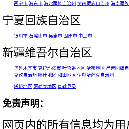
西宁市
海东市
海北藏族自治州
黄南藏族自治州
海南藏族
宁夏回族自治区
银川市
石嘴山市
吴忠市
固原市
中卫市
新疆维吾尔自治区
乌鲁木齐市
克拉玛依市
吐鲁番地区
哈密地区
昌吉回族自
克孜自治州
喀什地区
和田地区
伊犁哈萨克自治州
塔城地区
阿勒泰地区
直辖县级
免责声明：
网页内的所有信息均为用