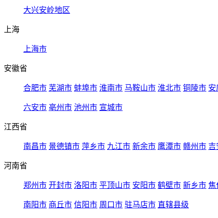
大兴安岭地区
上海
上海市
安徽省
合肥市
芜湖市
蚌埠市
淮南市
马鞍山市
淮北市
铜陵市
安
六安市
亳州市
池州市
宣城市
江西省
南昌市
景德镇市
萍乡市
九江市
新余市
鹰潭市
赣州市
吉
河南省
郑州市
开封市
洛阳市
平顶山市
安阳市
鹤壁市
新乡市
焦
南阳市
商丘市
信阳市
周口市
驻马店市
直辖县级