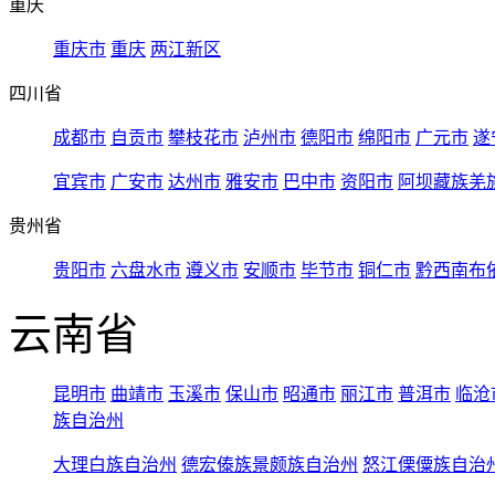
重庆
重庆市
重庆
两江新区
四川省
成都市
自贡市
攀枝花市
泸州市
德阳市
绵阳市
广元市
遂
宜宾市
广安市
达州市
雅安市
巴中市
资阳市
阿坝藏族羌
贵州省
贵阳市
六盘水市
遵义市
安顺市
毕节市
铜仁市
黔西南布
云南省
昆明市
曲靖市
玉溪市
保山市
昭通市
丽江市
普洱市
临沧
族自治州
大理白族自治州
德宏傣族景颇族自治州
怒江傈僳族自治