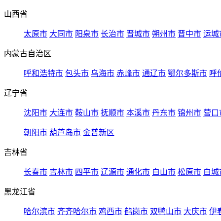
山西省
太原市
大同市
阳泉市
长治市
晋城市
朔州市
晋中市
运城
内蒙古自治区
呼和浩特市
包头市
乌海市
赤峰市
通辽市
鄂尔多斯市
呼
辽宁省
沈阳市
大连市
鞍山市
抚顺市
本溪市
丹东市
锦州市
营口
朝阳市
葫芦岛市
金普新区
吉林省
长春市
吉林市
四平市
辽源市
通化市
白山市
松原市
白城
黑龙江省
哈尔滨市
齐齐哈尔市
鸡西市
鹤岗市
双鸭山市
大庆市
伊