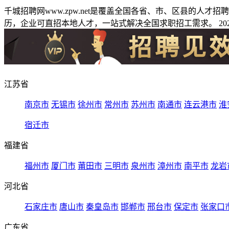
千城招聘网www.zpw.net是覆盖全国各省、市、区县的人
历，企业可直招本地人才，一站式解决全国求职招工需求。 2026
江苏省
南京市
无锡市
徐州市
常州市
苏州市
南通市
连云港市
淮
宿迁市
福建省
福州市
厦门市
莆田市
三明市
泉州市
漳州市
南平市
龙岩
河北省
石家庄市
唐山市
秦皇岛市
邯郸市
邢台市
保定市
张家口
广东省